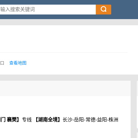
口
查看地图
荆门 襄樊】
专线
【湖南全境】
长沙-岳阳-常德-益阳-株洲